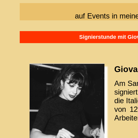
auf Events in mei
Signierstunde mit Gi
Giova
Am Sa
signier
die Ita
von 12
Arbeite