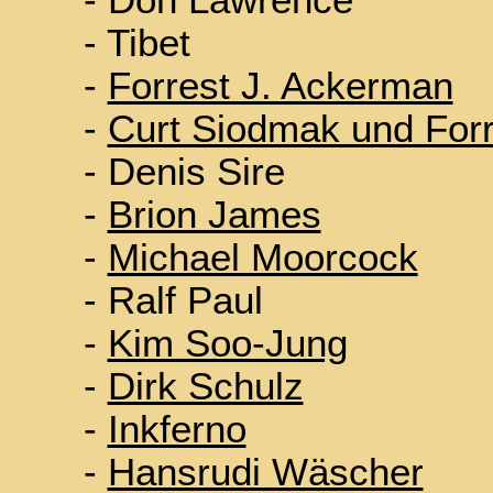
- Don Lawrence
- Tibet
-
Forrest J. Ackerman
-
Curt Siodmak und For
- Denis Sire
-
Brion James
-
Michael Moorcock
- Ralf Paul
-
Kim Soo-Jung
-
Dirk Schulz
-
Inkferno
-
Hansrudi Wäscher