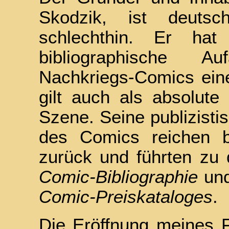
Skodzik, ist deutsc
schlechthin. Er ha
bibliographische A
Nachkriegs-Comics ein
gilt auch als absolute 
Szene. Seine publizisti
des Comics reichen b
zurück und führten zu
Comic-Bibliographie
un
Comic-Preiskataloges
.
Die Eröffnung meines Fa