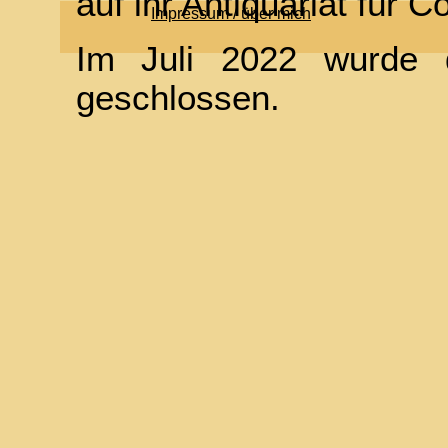
auf ihr Antiquariat für
Impressum / über mich
Im Juli 2022 wurde d
geschlossen.